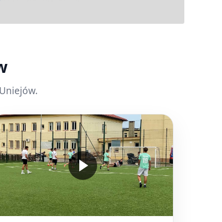
w
 Uniejów.